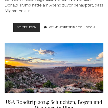
Donald Trump hatte am Abend zuvor behauptet, dass
Migranten aus…
USA
WEITERLESEN
KOMMENTARE SIND GESCHLOSSEN
ROADTRIP
2024:
VIELE
ROTE
FELSEN
UND
EIN
ZWISCHENSTOPP
IN
VEGAS.
USA Roadtrip 2024: Schluchten, Bögen und
Wandern in Utah