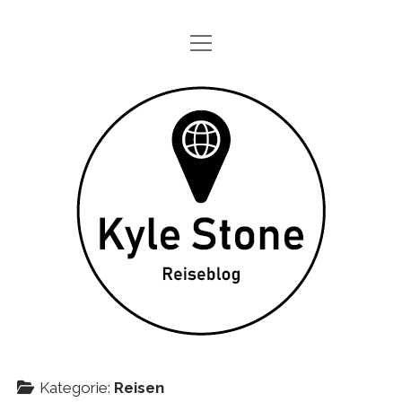
Menü
STARTSEITE
öffnen
ONE DAY IN
Kyle
TAGEBÜCHER
Stone
ÜBER MICH
DATENSCHUTZ
twitter
instagram
Kategorie:
Reisen