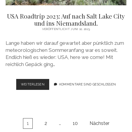
USA Roadtrip 2023: Auf nach Salt Lake City
und ins Niemandsland.
VERÖFFENTLICHT JUNI 10, 2023
Lange haben wir darauf gewartet aber pünktlich zum
meteorologischen Sommeranfang war es soweit.
Endlich hieß es wieder: USA, here we come! Mit
reichlich Gepäck ging…
USA
WEITERLESEN
KOMMENTARE SIND GESCHLOSSEN
ROADTRIP
2023:
AUF
NACH
SALT
LAKE
Seitennummerierung
1
2
…
10
Nächster
CITY
der
UND