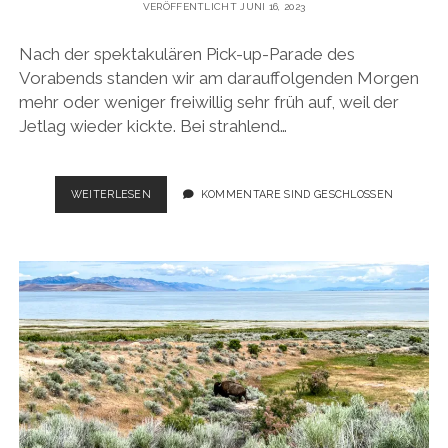
VERÖFFENTLICHT JUNI 16, 2023
Nach der spektakulären Pick-up-Parade des
Vorabends standen wir am darauffolgenden Morgen
mehr oder weniger freiwillig sehr früh auf, weil der
Jetlag wieder kickte. Bei strahlend…
USA
WEITERLESEN
KOMMENTARE SIND GESCHLOSSEN
ROADTRIP
2023:
DER
LANGE
WEG
AN
DIE
PAZIFIKKÜSTE.