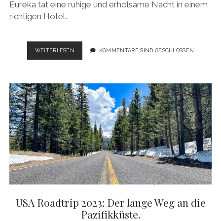
Eureka tat eine ruhige und erholsame Nacht in einem
richtigen Hotel…
USA
WEITERLESEN
KOMMENTARE SIND GESCHLOSSEN
ROADTRIP
2023:
KREUZ
UND
QUER
DURCH
OREGON.
USA Roadtrip 2023: Der lange Weg an die
Pazifikküste.