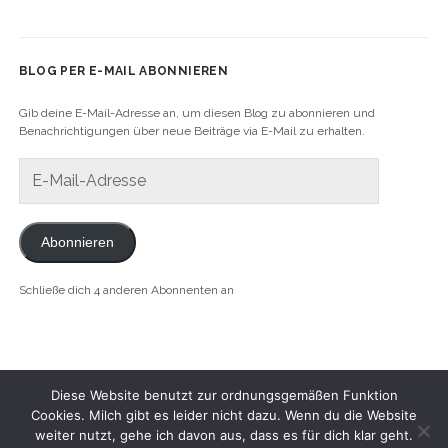
Beiträge
INS
NIEMANDSLAND.
BLOG PER E-MAIL ABONNIEREN
Gib deine E-Mail-Adresse an, um diesen Blog zu abonnieren und
Benachrichtigungen über neue Beiträge via E-Mail zu erhalten.
E-
Mail-
Adresse
Abonnieren
Schließe dich 4 anderen Abonnenten an
Diese Website benutzt zur ordnungsgemäßen Funktion
Cookies. Milch gibt es leider nicht dazu. Wenn du die Website
weiter nutzt, gehe ich davon aus, dass es für dich klar geht.