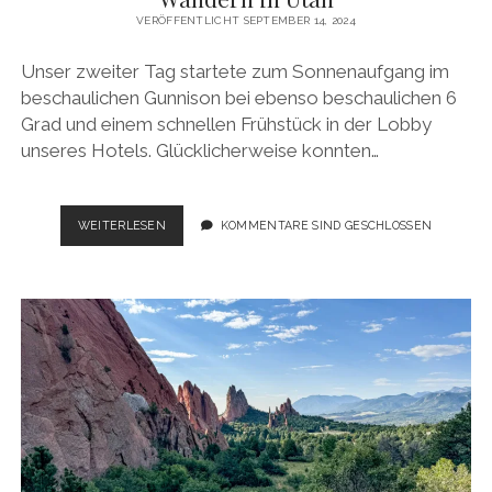
VERÖFFENTLICHT SEPTEMBER 14, 2024
Unser zweiter Tag startete zum Sonnenaufgang im
beschaulichen Gunnison bei ebenso beschaulichen 6
Grad und einem schnellen Frühstück in der Lobby
unseres Hotels. Glücklicherweise konnten…
USA
WEITERLESEN
KOMMENTARE SIND GESCHLOSSEN
ROADTRIP
2024:
SCHLUCHTEN,
BÖGEN
UND
WANDERN
IN
UTAH