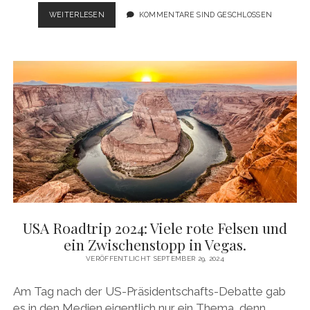
USA
WEITERLESEN
KOMMENTARE SIND GESCHLOSSEN
ROADTRIP
2024:
AB
ZURÜCK
NACH
UTAH
–
DIE
CANYONS
RUFEN.
USA Roadtrip 2024: Viele rote Felsen und
ein Zwischenstopp in Vegas.
VERÖFFENTLICHT SEPTEMBER 29, 2024
Am Tag nach der US-Präsidentschafts-Debatte gab
es in den Medien eigentlich nur ein Thema, denn