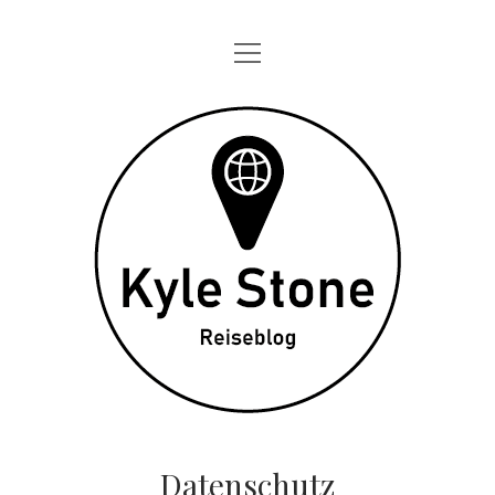
Menü
STARTSEITE
öffnen
ONE DAY IN
Kyle
TAGEBÜCHER
Stone
ÜBER MICH
DATENSCHUTZ
twitter
instagram
Datenschutz