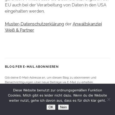
EU auch bei der Verarbeitung von Daten in den USA
eingehalten werden.
Muster-Datenschutzerklärung
der
Anwaltskanzlei
Weiß & Partner
BLOG PER E-MAIL ABONNIEREN
Gib deine E-Mail-Adresse an, um diesen Blog zu abonnieren und
Benachrichtigungen über neue Beiträge via E-Mail zu erhalten.
Diese Website benutzt zur ordnungsgemäßen Funktion
E-
Cookies. Milch gibt es leider nicht dazu. Wenn du die Website
Mail-
weiter nutzt, gehe ich davon aus, dass es für dich klar geht.
Adresse
OK
Nein
Abonnieren