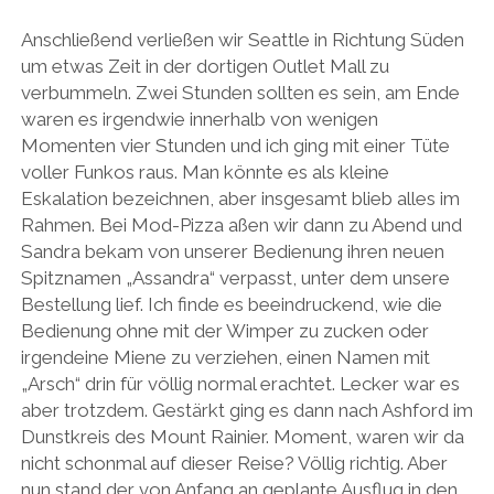
Anschließend verließen wir Seattle in Richtung Süden
um etwas Zeit in der dortigen Outlet Mall zu
verbummeln. Zwei Stunden sollten es sein, am Ende
waren es irgendwie innerhalb von wenigen
Momenten vier Stunden und ich ging mit einer Tüte
voller Funkos raus. Man könnte es als kleine
Eskalation bezeichnen, aber insgesamt blieb alles im
Rahmen. Bei Mod-Pizza aßen wir dann zu Abend und
Sandra bekam von unserer Bedienung ihren neuen
Spitznamen „Assandra“ verpasst, unter dem unsere
Bestellung lief. Ich finde es beeindruckend, wie die
Bedienung ohne mit der Wimper zu zucken oder
irgendeine Miene zu verziehen, einen Namen mit
„Arsch“ drin für völlig normal erachtet. Lecker war es
aber trotzdem. Gestärkt ging es dann nach Ashford im
Dunstkreis des Mount Rainier. Moment, waren wir da
nicht schonmal auf dieser Reise? Völlig richtig. Aber
nun stand der von Anfang an geplante Ausflug in den