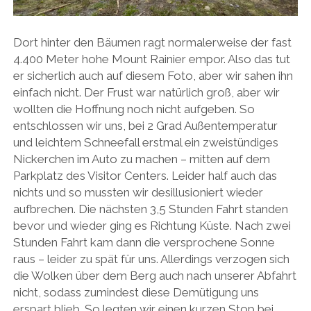
Dort hinter den Bäumen ragt normalerweise der fast
4.400 Meter hohe Mount Rainier empor. Also das tut
er sicherlich auch auf diesem Foto, aber wir sahen ihn
einfach nicht. Der Frust war natürlich groß, aber wir
wollten die Hoffnung noch nicht aufgeben. So
entschlossen wir uns, bei 2 Grad Außentemperatur
und leichtem Schneefall erstmal ein zweistündiges
Nickerchen im Auto zu machen – mitten auf dem
Parkplatz des Visitor Centers. Leider half auch das
nichts und so mussten wir desillusioniert wieder
aufbrechen. Die nächsten 3,5 Stunden Fahrt standen
bevor und wieder ging es Richtung Küste. Nach zwei
Stunden Fahrt kam dann die versprochene Sonne
raus – leider zu spät für uns. Allerdings verzogen sich
die Wolken über dem Berg auch nach unserer Abfahrt
nicht, sodass zumindest diese Demütigung uns
erspart blieb. So legten wir einen kurzen Stop bei