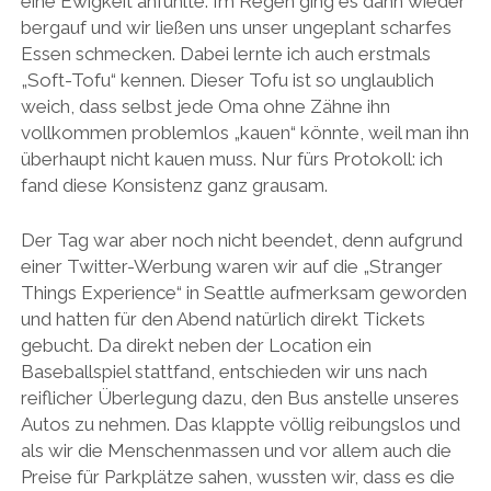
eine Ewigkeit anfühlte. Im Regen ging es dann wieder
bergauf und wir ließen uns unser ungeplant scharfes
Essen schmecken. Dabei lernte ich auch erstmals
„Soft-Tofu“ kennen. Dieser Tofu ist so unglaublich
weich, dass selbst jede Oma ohne Zähne ihn
vollkommen problemlos „kauen“ könnte, weil man ihn
überhaupt nicht kauen muss. Nur fürs Protokoll: ich
fand diese Konsistenz ganz grausam.
Der Tag war aber noch nicht beendet, denn aufgrund
einer Twitter-Werbung waren wir auf die „Stranger
Things Experience“ in Seattle aufmerksam geworden
und hatten für den Abend natürlich direkt Tickets
gebucht. Da direkt neben der Location ein
Baseballspiel stattfand, entschieden wir uns nach
reiflicher Überlegung dazu, den Bus anstelle unseres
Autos zu nehmen. Das klappte völlig reibungslos und
als wir die Menschenmassen und vor allem auch die
Preise für Parkplätze sahen, wussten wir, dass es die