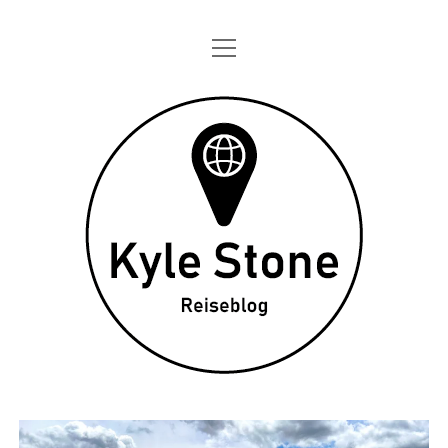
Menü
STARTSEITE
öffnen
ONE DAY IN
Kyle
TAGEBÜCHER
Stone
ÜBER MICH
DATENSCHUTZ
twitter
instagram