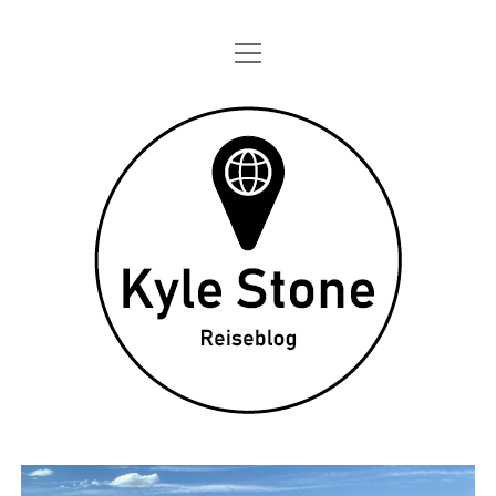
Menü
STARTSEITE
öffnen
ONE DAY IN
Kyle
TAGEBÜCHER
Stone
ÜBER MICH
DATENSCHUTZ
twitter
instagram