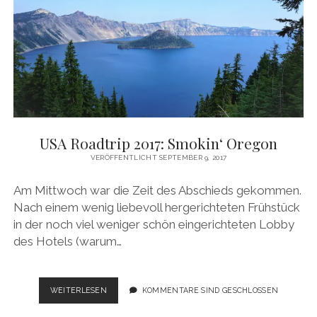
NATUR
UND
VIELE
STAATEN
USA Roadtrip 2017: Smokin‘ Oregon
VERÖFFENTLICHT SEPTEMBER 9, 2017
Am Mittwoch war die Zeit des Abschieds gekommen.
Nach einem wenig liebevoll hergerichteten Frühstück
in der noch viel weniger schön eingerichteten Lobby
des Hotels (warum…
USA
WEITERLESEN
KOMMENTARE SIND GESCHLOSSEN
ROADTRIP
2017: