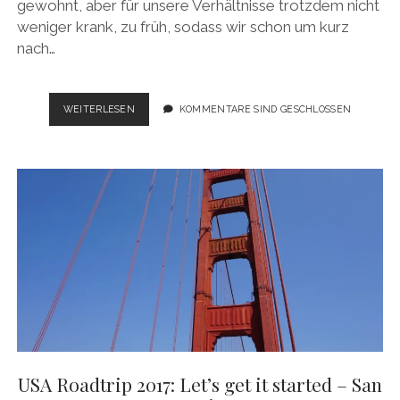
gewohnt, aber für unsere Verhältnisse trotzdem nicht
weniger krank, zu früh, sodass wir schon um kurz
nach…
USA
WEITERLESEN
KOMMENTARE SIND GESCHLOSSEN
ROADTRIP
2017:
GOODBYE
SAN
FRANCISCO,
HALLO
NEUE
SACHEN
USA Roadtrip 2017: Let’s get it started – San