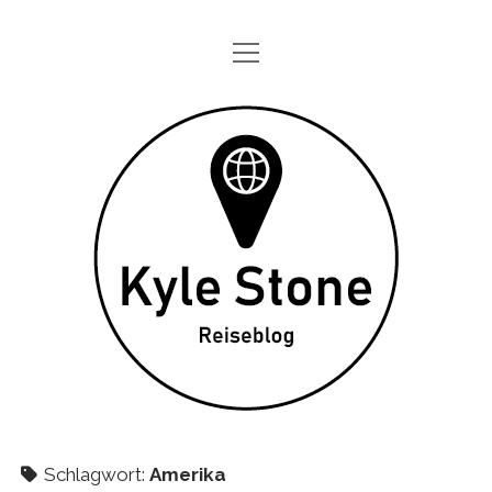
Menü
STARTSEITE
öffnen
ONE DAY IN
Kyle
TAGEBÜCHER
Stone
ÜBER MICH
DATENSCHUTZ
twitter
instagram
Schlagwort:
Amerika