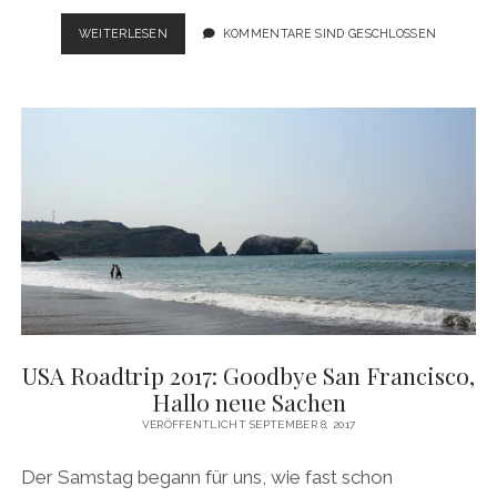
USA
WEITERLESEN
KOMMENTARE SIND GESCHLOSSEN
ROADTRIP
2017:
ON
THE
ROAD
AGAIN
–
KÜSTE,
KURVEN
UND
CREEPY
GUYS
USA Roadtrip 2017: Goodbye San Francisco,
Hallo neue Sachen
VERÖFFENTLICHT SEPTEMBER 8, 2017
Der Samstag begann für uns, wie fast schon