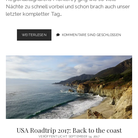
Nächte zu schnell vorbei und schon brach auch unser
letzter kompletter Tag…
USA
WEITERLESEN
KOMMENTARE SIND GESCHLOSSEN
ROADTRIP
2017:
ALL
GOOD
THINGS
COME
TO
AN
END
USA Roadtrip 2017: Back to the coast
VERÖFFENTLICHT SEPTEMBER 14, 2017