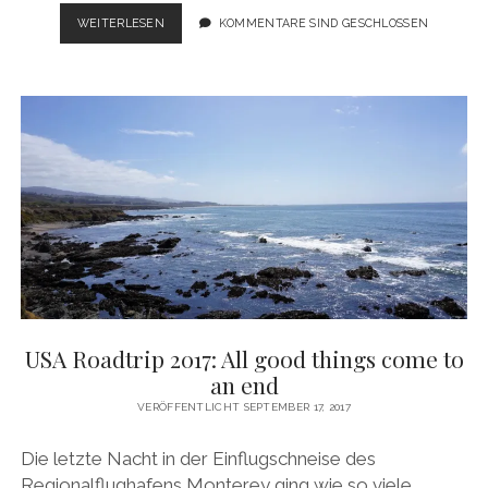
USA
WEITERLESEN
KOMMENTARE SIND GESCHLOSSEN
ROADTRIP
2022:
HITZE
WÄHREND
DER
DESERT
DAYS
USA Roadtrip 2017: All good things come to
an end
VERÖFFENTLICHT SEPTEMBER 17, 2017
Die letzte Nacht in der Einflugschneise des
Regionalflughafens Monterey ging wie so viele