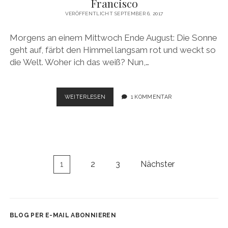
Francisco
VERÖFFENTLICHT SEPTEMBER 6, 2017
Morgens an einem Mittwoch Ende August: Die Sonne
geht auf, färbt den Himmel langsam rot und weckt so
die Welt. Woher ich das weiß? Nun,…
USA
WEITERLESEN
1 KOMMENTAR
ROADTRIP
2017:
LET’S
GET
IT
STARTED
Seitennummerierung
1
2
3
Nächster
–
der
SAN
Beiträge
FRANCISCO
BLOG PER E-MAIL ABONNIEREN