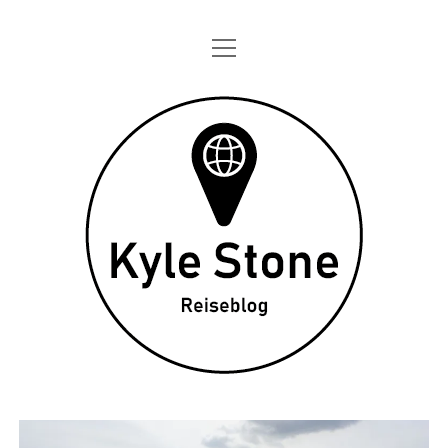
Menü
STARTSEITE
öffnen
ONE DAY IN
Kyle
TAGEBÜCHER
Stone
ÜBER MICH
DATENSCHUTZ
twitter
instagram