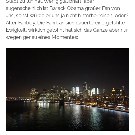
Stadt zu tun hat. Wenig glaubhaft, aber
augenscheinlich ist Barack Obama großer Fan von
uns, sonst würde er uns ja nicht hinterherreisen, oder?
Alter Fanboy. Die Fahrt an sich dauerte eine gefühlte
Ewigkeit, wirklich gelohnt hat sich das Ganze aber nur
wegen genau eines Momentes: