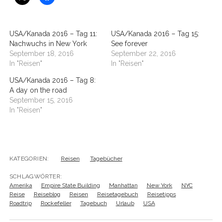
USA/Kanada 2016 – Tag 11:
USA/Kanada 2016 – Tag 15:
Nachwuchs in New York
See forever
September 18, 2016
September 22, 2016
In "Reisen"
In "Reisen"
USA/Kanada 2016 – Tag 8:
A day on the road
September 15, 2016
In "Reisen"
KATEGORIEN:
Reisen
Tagebücher
SCHLAGWÖRTER:
Amerika
Empire State Building
Manhattan
New York
NYC
Reise
Reiseblog
Reisen
Reisetagebuch
Reisetipps
Roadtrip
Rockefeller
Tagebuch
Urlaub
USA