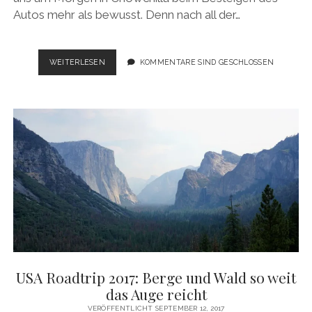
Autos mehr als bewusst. Denn nach all der…
USA
WEITERLESEN
KOMMENTARE SIND GESCHLOSSEN
ROADTRIP
2017:
BACK
TO
THE
COAST
USA Roadtrip 2017: Berge und Wald so weit
das Auge reicht
VERÖFFENTLICHT SEPTEMBER 12, 2017