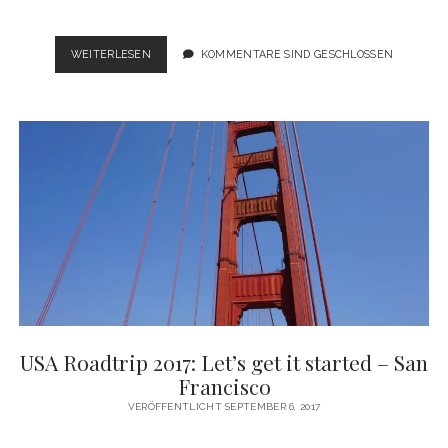
USA
WEITERLESEN
KOMMENTARE SIND GESCHLOSSEN
ROADTRIP
2017:
GOODBYE
SAN
FRANCISCO,
HALLO
NEUE
SACHEN
USA Roadtrip 2017: Let’s get it started – San
Francisco
VERÖFFENTLICHT SEPTEMBER 6, 2017