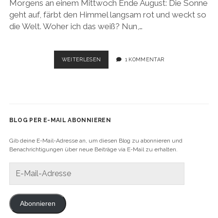
Morgens an einem Mittwoch Ende August: Die Sonne
geht auf, färbt den Himmel langsam rot und weckt so
die Welt. Woher ich das weiß? Nun,…
USA
WEITERLESEN
1 KOMMENTAR
ROADTRIP
2017:
LET’S
GET
IT
STARTED
BLOG PER E-MAIL ABONNIEREN
–
SAN
Gib deine E-Mail-Adresse an, um diesen Blog zu abonnieren und
FRANCISCO
Benachrichtigungen über neue Beiträge via E-Mail zu erhalten.
E-
Mail-
Adresse
Abonnieren