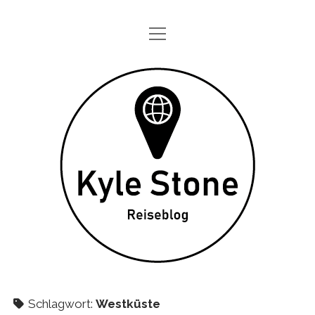
Menü
STARTSEITE
öffnen
ONE DAY IN
Kyle
TAGEBÜCHER
Stone
ÜBER MICH
DATENSCHUTZ
twitter
instagram
Schlagwort:
Westküste