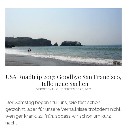
ON
THE
ROAD
AGAIN
–
KÜSTE,
KURVEN
UND
CREEPY
GUYS
USA Roadtrip 2017: Goodbye San Francisco,
Hallo neue Sachen
VERÖFFENTLICHT SEPTEMBER 8, 2017
Der Samstag begann für uns, wie fast schon
gewohnt, aber für unsere Verhältnisse trotzdem nicht
weniger krank, zu früh, sodass wir schon um kurz
nach…