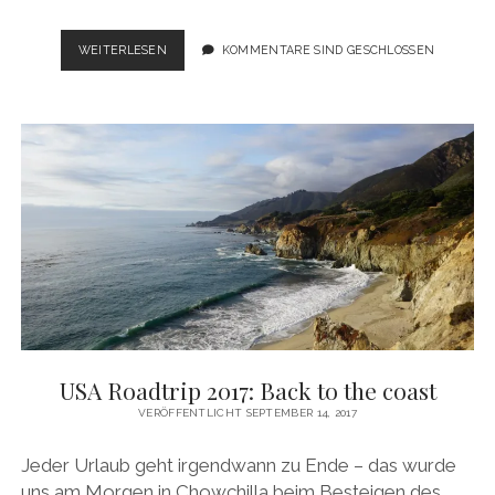
USA
WEITERLESEN
KOMMENTARE SIND GESCHLOSSEN
ROADTRIP
2017:
ALL
GOOD
THINGS
COME
TO
AN
END
USA Roadtrip 2017: Back to the coast
VERÖFFENTLICHT SEPTEMBER 14, 2017
Jeder Urlaub geht irgendwann zu Ende – das wurde
uns am Morgen in Chowchilla beim Besteigen des