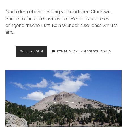
Nach dem ebenso wenig vorhandenen Glück wie
Sauerstoff in den Casinos von Reno brauchte es
dringend frische Luft. Kein Wunder also, dass wir uns
am…
USA
WEITERLESEN
KOMMENTARE SIND GESCHLOSSEN
ROADTRIP
2017:
BERGE
UND
WALD
SO
WEIT
DAS
AUGE
REICHT