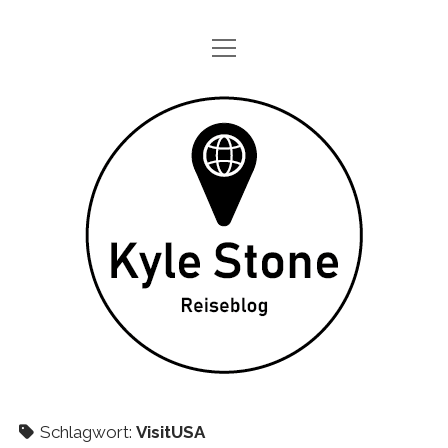
Menü
STARTSEITE
öffnen
ONE DAY IN
Kyle
TAGEBÜCHER
Stone
ÜBER MICH
DATENSCHUTZ
twitter
instagram
Schlagwort:
VisitUSA