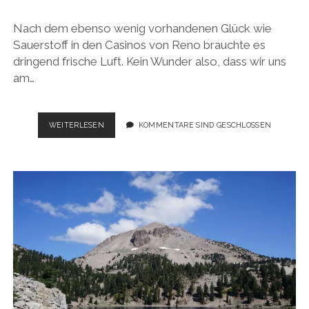
Nach dem ebenso wenig vorhandenen Glück wie
Sauerstoff in den Casinos von Reno brauchte es
dringend frische Luft. Kein Wunder also, dass wir uns
am…
USA
WEITERLESEN
KOMMENTARE SIND GESCHLOSSEN
ROADTRIP
2017:
BERGE
UND
WALD
SO
WEIT
DAS
AUGE
REICHT