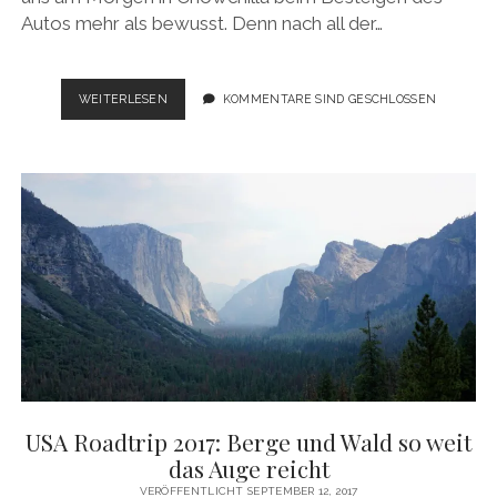
Autos mehr als bewusst. Denn nach all der…
USA
WEITERLESEN
KOMMENTARE SIND GESCHLOSSEN
ROADTRIP
2017:
BACK
TO
THE
COAST
USA Roadtrip 2017: Berge und Wald so weit
das Auge reicht
VERÖFFENTLICHT SEPTEMBER 12, 2017