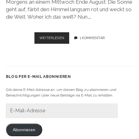
Morgens an einem Mittwoch Ende August: Die Sonne
geht auf, färbt den Himmel langsam rot und weckt so
die Welt. Woher ich das weiß? Nun,…
USA
WEITERLESEN
1 KOMMENTAR
ROADTRIP
2017:
LET’S
GET
IT
STARTED
BLOG PER E-MAIL ABONNIEREN
–
SAN
Gib deine E-Mail-Adresse an, um diesen Blog zu abonnieren und
FRANCISCO
Benachrichtigungen über neue Beiträge via E-Mail zu erhalten.
E-
Mail-
Adresse
Abonnieren