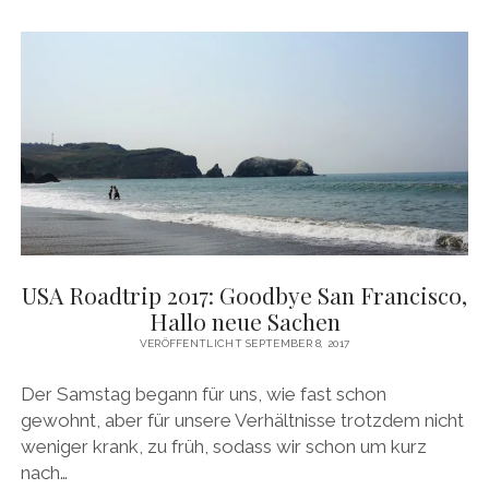
ON
THE
ROAD
AGAIN
–
KÜSTE,
KURVEN
UND
CREEPY
GUYS
USA Roadtrip 2017: Goodbye San Francisco,
Hallo neue Sachen
VERÖFFENTLICHT SEPTEMBER 8, 2017
Der Samstag begann für uns, wie fast schon
gewohnt, aber für unsere Verhältnisse trotzdem nicht
weniger krank, zu früh, sodass wir schon um kurz
nach…