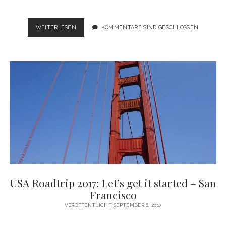
USA
WEITERLESEN
KOMMENTARE SIND GESCHLOSSEN
ROADTRIP
2017:
GOODBYE
SAN
FRANCISCO,
HALLO
NEUE
SACHEN
USA Roadtrip 2017: Let’s get it started – San
Francisco
VERÖFFENTLICHT SEPTEMBER 6, 2017