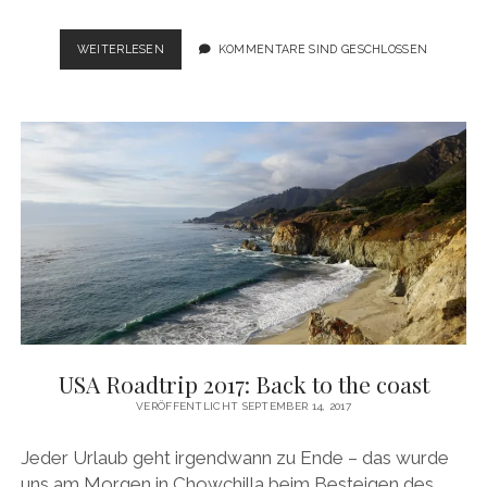
USA
WEITERLESEN
KOMMENTARE SIND GESCHLOSSEN
ROADTRIP
2017:
ALL
GOOD
THINGS
COME
TO
AN
END
USA Roadtrip 2017: Back to the coast
VERÖFFENTLICHT SEPTEMBER 14, 2017
Jeder Urlaub geht irgendwann zu Ende – das wurde
uns am Morgen in Chowchilla beim Besteigen des