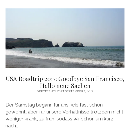
ON
THE
ROAD
AGAIN
–
KÜSTE,
KURVEN
UND
CREEPY
GUYS
USA Roadtrip 2017: Goodbye San Francisco,
Hallo neue Sachen
VERÖFFENTLICHT SEPTEMBER 8, 2017
Der Samstag begann für uns, wie fast schon
gewohnt, aber für unsere Verhältnisse trotzdem nicht
weniger krank, zu früh, sodass wir schon um kurz
nach…