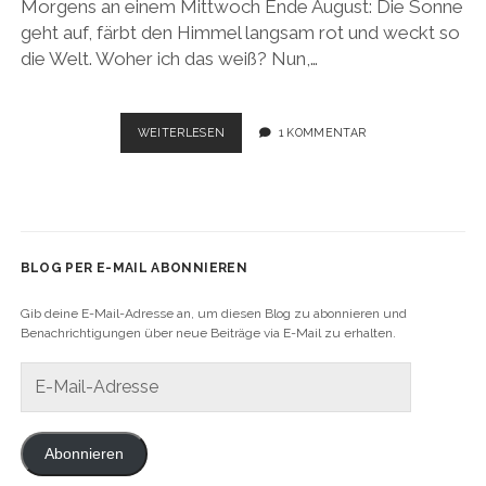
Morgens an einem Mittwoch Ende August: Die Sonne
geht auf, färbt den Himmel langsam rot und weckt so
die Welt. Woher ich das weiß? Nun,…
USA
WEITERLESEN
1 KOMMENTAR
ROADTRIP
2017:
LET’S
GET
IT
STARTED
BLOG PER E-MAIL ABONNIEREN
–
SAN
Gib deine E-Mail-Adresse an, um diesen Blog zu abonnieren und
FRANCISCO
Benachrichtigungen über neue Beiträge via E-Mail zu erhalten.
E-
Mail-
Adresse
Abonnieren