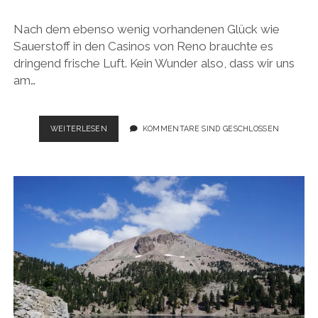
Nach dem ebenso wenig vorhandenen Glück wie
Sauerstoff in den Casinos von Reno brauchte es
dringend frische Luft. Kein Wunder also, dass wir uns
am…
USA
WEITERLESEN
KOMMENTARE SIND GESCHLOSSEN
ROADTRIP
2017:
BERGE
UND
WALD
SO
WEIT
DAS
AUGE
REICHT