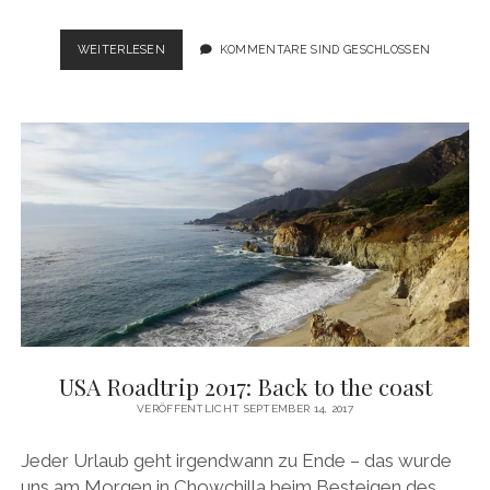
USA
WEITERLESEN
KOMMENTARE SIND GESCHLOSSEN
ROADTRIP
2017:
ALL
GOOD
THINGS
COME
TO
AN
END
USA Roadtrip 2017: Back to the coast
VERÖFFENTLICHT SEPTEMBER 14, 2017
Jeder Urlaub geht irgendwann zu Ende – das wurde
uns am Morgen in Chowchilla beim Besteigen des