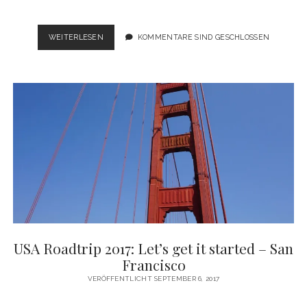
USA
WEITERLESEN
KOMMENTARE SIND GESCHLOSSEN
ROADTRIP
2017:
GOODBYE
SAN
FRANCISCO,
HALLO
NEUE
SACHEN
USA Roadtrip 2017: Let’s get it started – San
Francisco
VERÖFFENTLICHT SEPTEMBER 6, 2017