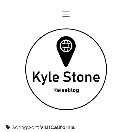
Menü
STARTSEITE
öffnen
ONE DAY IN
Kyle
TAGEBÜCHER
Stone
ÜBER MICH
DATENSCHUTZ
twitter
instagram
Schlagwort:
VisitCalifornia