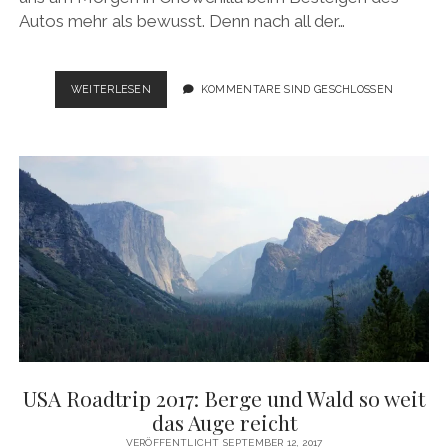
Autos mehr als bewusst. Denn nach all der…
USA
WEITERLESEN
KOMMENTARE SIND GESCHLOSSEN
ROADTRIP
2017:
BACK
TO
THE
COAST
USA Roadtrip 2017: Berge und Wald so weit
das Auge reicht
VERÖFFENTLICHT SEPTEMBER 12, 2017