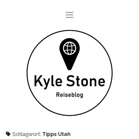
Menü
STARTSEITE
öffnen
ONE DAY IN
Kyle
TAGEBÜCHER
Stone
ÜBER MICH
DATENSCHUTZ
twitter
instagram
Schlagwort:
Tipps Utah