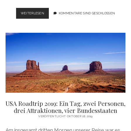
USA
WEITERLESEN
KOMMENTARE SIND GESCHLOSSEN
ROADTRIP
2023:
AUF
NACH
SALT
LAKE
CITY
UND
INS
NIEMANDSLAND.
USA Roadtrip 2019: Ein Tag, zwei Personen,
drei Attraktionen, vier Bundesstaaten
VERÖFFENTLICHT OKTOBER 18, 2019
Am insgesamt dritten Morgen unserer Reise war es