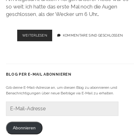
so weit: ich hatte das erste Mal noch die Augen
geschlossen, als der Wecker um 6 Uhr…
USA
WEITERLESEN
KOMMENTARE SIND GESCHLOSSEN
ROADTRIP
2019:
EIN
TAG,
ZWEI
PERSONEN,
BLOG PER E-MAIL ABONNIEREN
DREI
ATTRAKTIONEN,
Gib deine E-Mail-Adresse an, um diesen Blog zu abonnieren und
VIER
Benachrichtigungen über neue Beiträge via E-Mail zu erhalten.
BUNDESSTAATEN
E-
Mail-
Adresse
Abonnieren