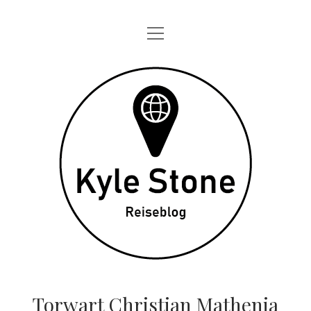
Menü
STARTSEITE
öffnen
ONE DAY IN
Kyle
TAGEBÜCHER
Stone
ÜBER MICH
DATENSCHUTZ
twitter
instagram
Torwart Christian Mathenia