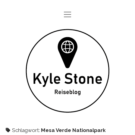
Menü
STARTSEITE
öffnen
ONE DAY IN
Kyle
TAGEBÜCHER
Stone
ÜBER MICH
DATENSCHUTZ
twitter
instagram
Schlagwort:
Mesa Verde Nationalpark