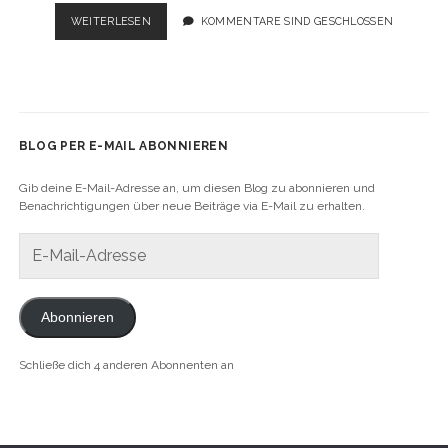
USA
WEITERLESEN
KOMMENTARE SIND GESCHLOSSEN
ROADTRIP
2019:
EIN
TAG,
ZWEI
PERSONEN,
BLOG PER E-MAIL ABONNIEREN
DREI
ATTRAKTIONEN,
Gib deine E-Mail-Adresse an, um diesen Blog zu abonnieren und
VIER
Benachrichtigungen über neue Beiträge via E-Mail zu erhalten.
BUNDESSTAATEN
E-
Mail-
Adresse
Abonnieren
Schließe dich 4 anderen Abonnenten an