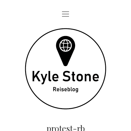
Menü
STARTSEITE
öffnen
ONE DAY IN
Kyle
TAGEBÜCHER
Stone
ÜBER MICH
DATENSCHUTZ
twitter
instagram
protest-rb