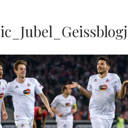
jic_Jubel_Geissblog