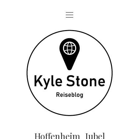
Menü
STARTSEITE
öffnen
ONE DAY IN
Kyle
TAGEBÜCHER
Stone
ÜBER MICH
DATENSCHUTZ
twitter
instagram
Hoffenheim_Jubel