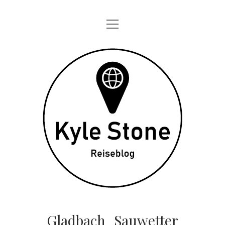
Menü
STARTSEITE
öffnen
ONE DAY IN
Kyle
TAGEBÜCHER
Stone
ÜBER MICH
DATENSCHUTZ
twitter
instagram
Gladbach_Sauwetter