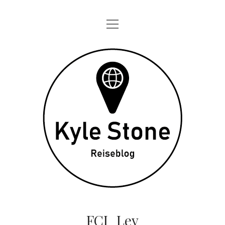
Menü
STARTSEITE
öffnen
ONE DAY IN
Kyle
TAGEBÜCHER
Stone
ÜBER MICH
DATENSCHUTZ
twitter
instagram
FCI_Lev