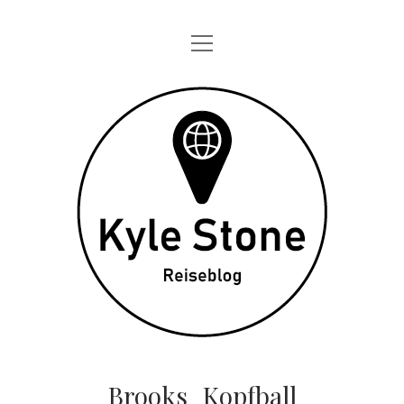
Menü
STARTSEITE
öffnen
ONE DAY IN
Kyle
TAGEBÜCHER
Stone
ÜBER MICH
DATENSCHUTZ
twitter
instagram
Brooks_Kopfball