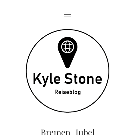
Menü
STARTSEITE
öffnen
ONE DAY IN
Kyle
TAGEBÜCHER
Stone
ÜBER MICH
DATENSCHUTZ
twitter
instagram
Bremen_Jubel