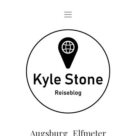
Menü
STARTSEITE
öffnen
ONE DAY IN
Kyle
TAGEBÜCHER
Stone
ÜBER MICH
DATENSCHUTZ
twitter
instagram
Augsburg_Elfmeter